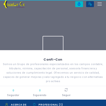
ConFi-Con
Somos un Grupo de profesionales especializados en los campos contable,
tributario, nómina, capacitación de personal, asesoría financiera y
soluciones de cumplimiento legal. Ofrecemos un servicio de calidad,
capaces de generar mejoras y valor agregado a tu negocio con alternativas
pro activas
0
0
Seguidor
Siguiendo
Seguir
ACERCA DE
PROFESIONAL (1)