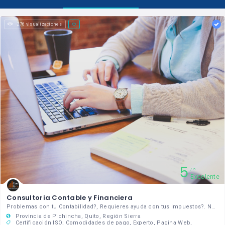
276 visualizaciones
5
5
Excelente
Consultoria Contable y Financiera
Problemas con tu Contabilidad?, Requieres ayuda con tus Impuestos?. Nosotros tenemos la solución, con nuestros servicios podrás ocuparte 100% al gíro de tu negocio mientras nosotros gestionamos tus finanzas
Provincia de Pichincha
Quito
Región Sierra
Certificación ISO
Comodidades de pago
Experto
Pagina Web